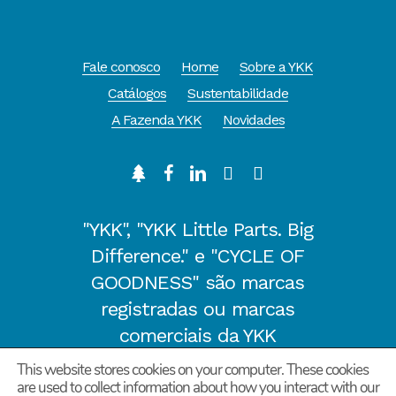
Fale conosco
Home
Sobre a YKK
Catálogos
Sustentabilidade
A Fazenda YKK
Novidades
"YKK", "YKK Little Parts. Big
Difference." e "CYCLE OF
GOODNESS" são marcas
registradas ou marcas
comerciais da YKK
CORPORATION no Japão e em
This website stores cookies on your computer. These cookies
outros países/regiões.
are used to collect information about how you interact with our